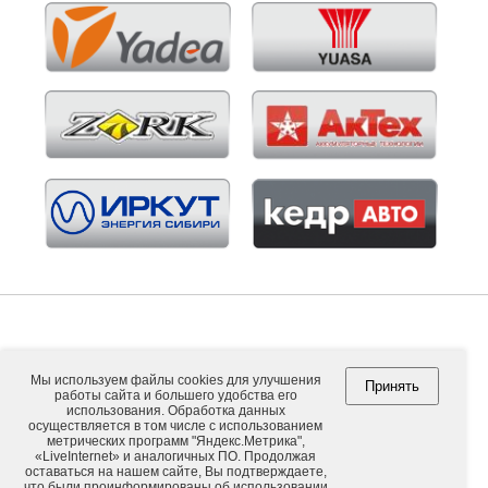
Мы используем файлы cookies для улучшения
Принять
работы сайта и большего удобства его
Copyright © 2026. ООО "ВНЕШПОСЫЛТОРГ".
использования. Обработка данных
осуществляется в том числе с использованием
метрических программ "Яндекс.Метрика",
«LiveInternet» и аналогичных ПО. Продолжая
оставаться на нашем сайте, Вы подтверждаете,
Обычная версия
что были проинформированы об использовании