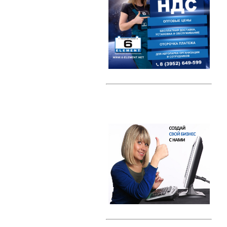
Автомобильные тестеры
Датчики давления шин (TPMS)
Индикаторные предохранители
Компрессоры
Наборы ключей
Преобразователи напряжения /
Инверторы
Радар-детекторы
Многофункциональные пуско-
зарядные устройства
Проекторы на лобовое стекло
(HUD)
Разветвители прикуривателя
Тросы буксировки
Автолампы
Светодиодные лампы
Галогеновые лампы с эффектом
ксенона
Ксенон
Свечи зажигания
Свечи зажигания DENSO