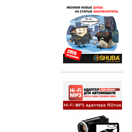
Свечи зажигания DENSO Twin Tip
(TT)
Свечи зажигания DENSO Iridium
Power
Свечи зажигания DENSO Platinum
Литые диски
Амортизаторы и стойки
Амортизаторы и стойки KYB
Excel-G
Автозвук
HI-FI MP3 адаптеры и
сопутствующие товары
Динамики
Компактные сабвуферы
Съемники для автомагнитол
Альтернативная оптика
Ангельские глазки
Противотуманные фары
Передние фары
Задние фонари
Внешний тюнинг