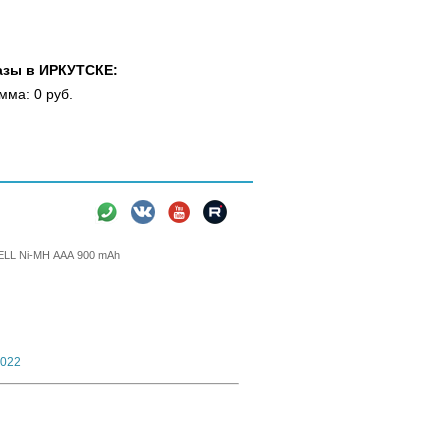
азы в ИРКУТСКЕ:
мма: 0 руб.
вки
Новости
Информация
LL Ni-MH ААА 900 mAh
2022