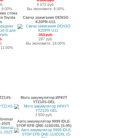
б.
6 600 руб.
б.
6 072 руб.
: 8.00%
Вы экономите: 8.00%
них стоек
я Toyota
Свеча зажигания DENSO
is
K20PR-U11
350 руб.
б.
287 руб.
б.
Вы экономите: 18.00%
 11.00%
TZ14S-
Мото аккумулятор ИРКУТ
YTZ10S-GEL
3 900 руб.
Xtremal
Авто аккумулятор 9999 IDLE-
-2025
STOP EFB QNE-110D26L (S-95)