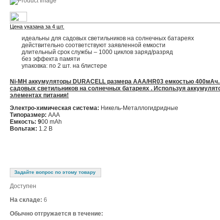
Цена указана за 4 шт.
идеальны для садовых светильников на солнечных батареях
действительно соответствуют заявленной емкости
длительный срок службы – 1000 циклов заряд/разряд
без эффекта памяти
упаковка: по 2 шт. на блистере
Ni-MH аккумуляторы DURACELL размера АAA/НR03 емкостью 400мАч. 
садовых светильников на солнечных батареях . Используя аккумуля
элементах питания!
Электро-химическая система:
Никель-Металлогидридные
Типоразмер:
AAA
Емкость: 9
00 mAh
Вольтаж:
1.2 В
Задайте вопрос по этому товару
Доступен
На складе:
6
Обычно отгружается в течение: