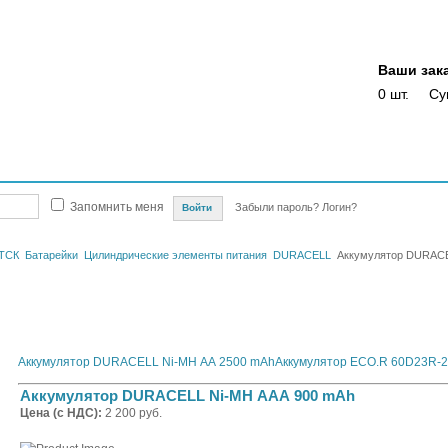
Ваши зак
0 шт.
Су
Магазины
Опт
Скидки
Акции
Оплата
Доставка
Отслежка доста
Запомнить меня
Забыли пароль?
Логин?
ТСК
Батарейки
Цилиндрические элементы питания
DURACELL
Аккумулятор DURACE
Аккумулятор DURACELL Ni-MH АА 2500 mAh
Аккумулятор ECO.R 60D23R-
Аккумулятор DURACELL Ni-MH ААА 900 mAh
Цена (с НДС):
2 200 руб.