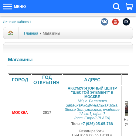
МЕНЮ
Личный кабинет
Главная
Магазины
Магазины
ГОД
ГОРОД
АДРЕС
ФО
ОТКРЫТИЯ
АККУМУЛЯТОРНЫЙ ЦЕНТР
"ШЕСТОЙ ЭЛЕМЕНТ" В
МОСКВЕ
МО, г. Балашиха
Западная коммунальная зона,
Шоссе Энтузиастов, владение
МОСКВА
2017
1А ст1, офис 7
(ост. Строй PLAZA)
Нажми
Тел.:
+7 (926) 05-05-768
увели
Режим работы:
Пн-Пт с 9:00 до 18:00 ч.