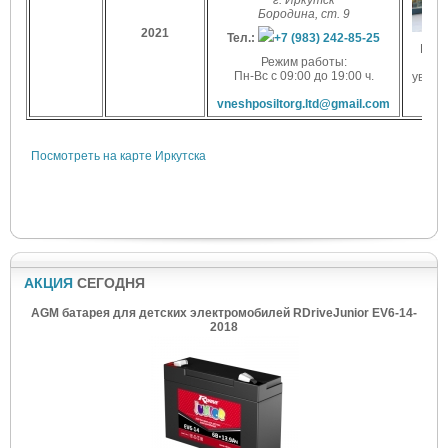
г. Иркутск
Бородина, ст. 9
2021
Тел.:
+7 (983) 242-85-25
Наж
Режим работы:
д
Пн-Вс с 09:00 до 19:00 ч.
увели
vneshposiltorg.ltd@gmail.com
Посмотреть на карте Иркутска
АКЦИЯ
СЕГОДНЯ
AGM батарея для детских электромобилей RDriveJunior EV6-14-
2018