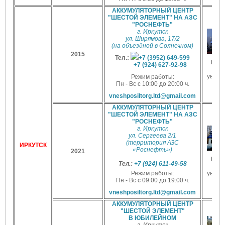
АККУМУЛЯТОРНЫЙ ЦЕНТР
"ШЕСТОЙ ЭЛЕМЕНТ" НА АЗС
"РОСНЕФТЬ"
г. Иркутск
ул. Ширямова, 17/2
(на объездной в Солнечном)
2015
Тел.:
+7 (3952) 649-599
Наж
+7 (
924) 627-92-98
д
увели
Режим работы:
Пн - Вс с 10:00 до 20:00 ч.
vneshposiltorg.ltd@gmail.com
АККУМУЛЯТОРНЫЙ ЦЕНТР
"ШЕСТОЙ ЭЛЕМЕНТ" НА АЗС
"РОСНЕФТЬ"
г. Иркутск
ул. Cергеева 2/1
(территория АЗС
ИРКУТСК
«Роснефть»)
2021
Наж
Тел.:
+7 (924) 611-49-58
д
Режим работы:
увели
Пн - Вс
с 09:00 до 19:00 ч.
vneshposiltorg.ltd@gmail.com
АККУМУЛЯТОРНЫЙ ЦЕНТР
"ШЕСТОЙ ЭЛЕМЕНТ"
В ЮБИЛЕЙНОМ