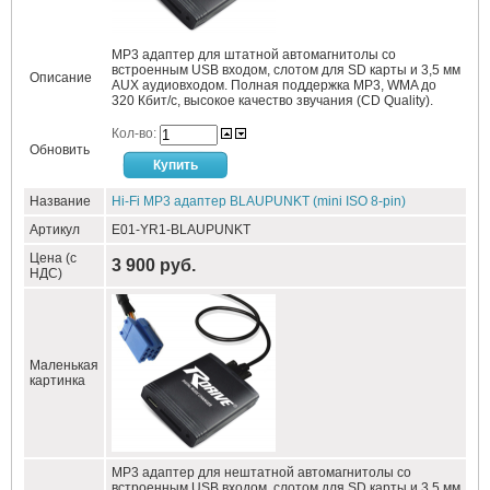
MP3 адаптер для штатной автомагнитолы со
встроенным USB входом, слотом для SD карты и 3,5 мм
Описание
AUX аудиовходом. Полная поддержка MP3, WMA до
320 Кбит/c, высокое качество звучания (CD Quality).
Кол-во:
Обновить
Название
Hi-Fi MP3 адаптер BLAUPUNKT (mini ISO 8-pin)
Артикул
E01-YR1-BLAUPUNKT
Цена (с
3 900 руб.
НДС)
Маленькая
картинка
MP3 адаптер для нештатной автомагнитолы со
встроенным USB входом, слотом для SD карты и 3,5 мм