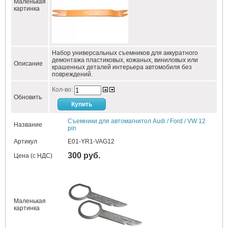
Маленькая
картинка
Набор универсальных съемников для аккуратного
демонтажа пластиковых, кожаных, виниловых или
Описание
крашенных деталей интерьера автомобиля без
повреждений.
Кол-во:
Обновить
Съемники для автомагнитол Audi / Ford / VW 12
Название
pin
Артикул
E01-YR1-VAG12
300 руб.
Цена (с НДС)
Маленькая
картинка