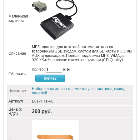
Маленькая
картинка
MP3 адаптер для штатной автомагнитолы со
встроенным USB входом, слотом для SD карты и 3,5 мм
Описание
AUX аудиовходом. Полная поддержка MP3, WMA до
320 Кбит/c, высокое качество звучания (CD Quality).
Кол-во:
Обновить
Набор пластиковых съемников для пистонов, клипс,
Название
панелей
Артикул
E01-YR1-PL
Цена (с
200 руб.
НДС)