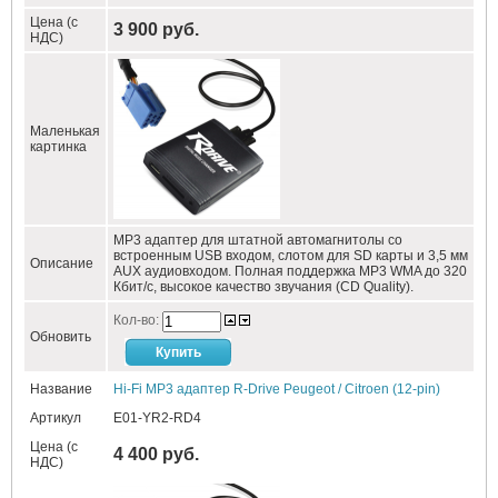
Цена (с
3 900 руб.
НДС)
Маленькая
картинка
MP3 адаптер для штатной автомагнитолы со
встроенным USB входом, слотом для SD карты и 3,5 мм
Описание
AUX аудиовходом. Полная поддержка MP3 WMA до 320
Кбит/c, высокое качество звучания (CD Quality).
Кол-во:
Обновить
Название
Hi-Fi MP3 адаптер R-Drive Peugeot / Citroen (12-pin)
Артикул
E01-YR2-RD4
Цена (с
4 400 руб.
НДС)