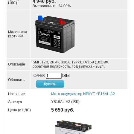
4 940 руб.
НДС)
Вы экономите: 24.00%
Маленькая
картинка
SMF, 12В, 26 Ач, 330А, 197x130x159 (182)мм,
Описание
обратная полярность. Год выпуска - 2024.
Кол-во:
Обновить
Название
Мото аккумулятор ИРКУТ YB16AL-A2
Артикул
YB16AL-A2 (IRK)
5 650 руб.
Цена (с НДС)